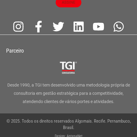
ASSINE
I
F
T
L
Y
W
n
a
w
i
o
h
s
c
i
n
u
a
Parceiro
t
e
t
k
t
t
a
b
t
e
u
s
g
o
e
d
b
a
Desde 1990, a TGI tem desenvolvido uma metodologia própria de
r
o
r
i
e
p
consultoria em gestão estratégica para a competitividade,
atendendo clientes de vários portes e atividades.
a
k
n
p
m
-
© 2025. Todos os direitos reservados Algomais. Recife. Pernambuco,
f
Brasil.
Design: AntenaNet