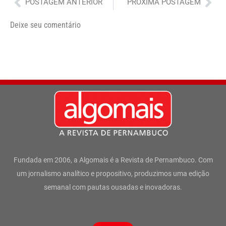
Anterior
Pró
POSTAGEM ANTERIOR
PRÓXIMA POSTAGEM
Deixe seu comentário
Fundada em 2006, a Algomais é a Revista de Pernambuco. Com
um jornalismo analítico e propositivo, produzimos uma edição
semanal com pautas ousadas e inovadoras.