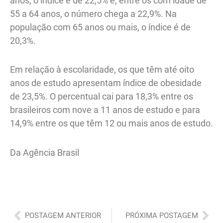
anos, o índice é de 22,5% e, entre os com idade de
55 a 64 anos, o número chega a 22,9%. Na
população com 65 anos ou mais, o índice é de
20,3%.
Em relação à escolaridade, os que têm até oito
anos de estudo apresentam índice de obesidade
de 23,5%. O percentual cai para 18,3% entre os
brasileiros com nove a 11 anos de estudo e para
14,9% entre os que têm 12 ou mais anos de estudo.
Da Agência Brasil
Anterior
Pró
POSTAGEM ANTERIOR
PRÓXIMA POSTAGEM