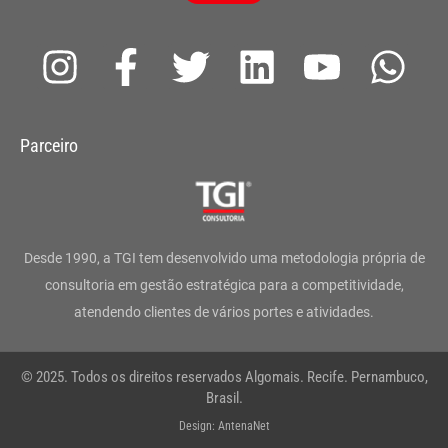
I
F
T
L
Y
W
n
a
w
i
o
h
s
c
i
n
u
a
Parceiro
t
e
t
k
t
t
a
b
t
e
u
s
g
o
e
d
b
a
Desde 1990, a TGI tem desenvolvido uma metodologia própria de
r
o
r
i
e
p
consultoria em gestão estratégica para a competitividade,
atendendo clientes de vários portes e atividades.
a
k
n
p
m
-
© 2025. Todos os direitos reservados Algomais. Recife. Pernambuco,
f
Brasil.
Design: AntenaNet