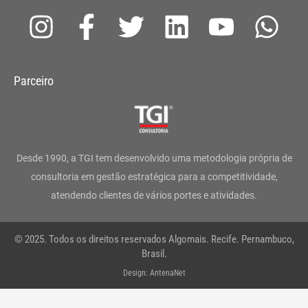
I
F
T
L
Y
W
n
a
w
i
o
h
s
c
i
n
u
a
Parceiro
t
e
t
k
t
t
a
b
t
e
u
s
g
o
e
d
b
a
Desde 1990, a TGI tem desenvolvido uma metodologia própria de
r
o
r
i
e
p
consultoria em gestão estratégica para a competitividade,
atendendo clientes de vários portes e atividades.
a
k
n
p
m
-
© 2025. Todos os direitos reservados Algomais. Recife. Pernambuco,
f
Brasil.
Design: AntenaNet