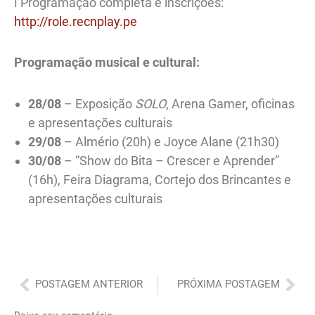
ℹ️ Programação completa e inscrições:
http://role.recnplay.pe
Programação musical e cultural:
28/08
– Exposição
SOLO
, Arena Gamer, oficinas
e apresentações culturais
29/08
– Almério (20h) e Joyce Alane (21h30)
30/08
– “Show do Bita – Crescer e Aprender”
(16h), Feira Diagrama, Cortejo dos Brincantes e
apresentações culturais
Anterior
Pró
POSTAGEM ANTERIOR
PRÓXIMA POSTAGEM