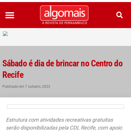
Ir
para
o
conteúdo
Sábado é dia de brincar no Centro do
Recife
Publicado em
7 outubro, 2022
Estrutura com atividades recreativas gratuitas
serão disponibilizadas pela CDL Recife, com apoio