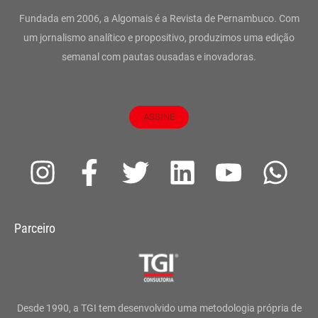
Fundada em 2006, a Algomais é a Revista de Pernambuco. Com
um jornalismo analítico e propositivo, produzimos uma edição
semanal com pautas ousadas e inovadoras.
ASSINE
I
F
T
L
Y
W
n
a
w
i
o
h
s
c
i
n
u
a
Parceiro
t
e
t
k
t
t
a
b
t
e
u
s
g
o
e
d
b
a
Desde 1990, a TGI tem desenvolvido uma metodologia própria de