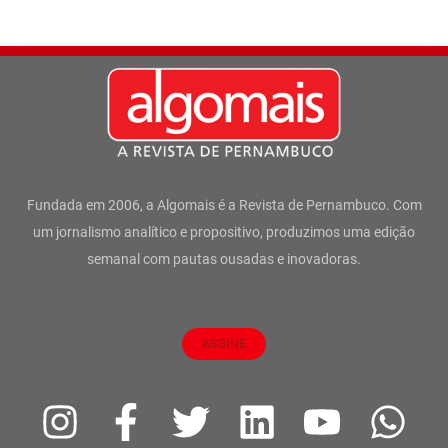
Fundada em 2006, a Algomais é a Revista de Pernambuco. Com
um jornalismo analítico e propositivo, produzimos uma edição
semanal com pautas ousadas e inovadoras.
ASSINE
I
F
T
L
Y
W