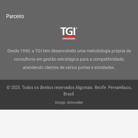
n
a
w
i
o
h
s
c
i
n
u
a
Parceiro
t
e
t
k
t
t
a
b
t
e
u
s
g
o
e
d
b
a
Desde 1990, a TGI tem desenvolvido uma metodologia própria de
r
o
r
i
e
p
consultoria em gestão estratégica para a competitividade,
atendendo clientes de vários portes e atividades.
a
k
n
p
m
-
© 2025. Todos os direitos reservados Algomais. Recife. Pernambuco,
f
Brasil.
Design: AntenaNet