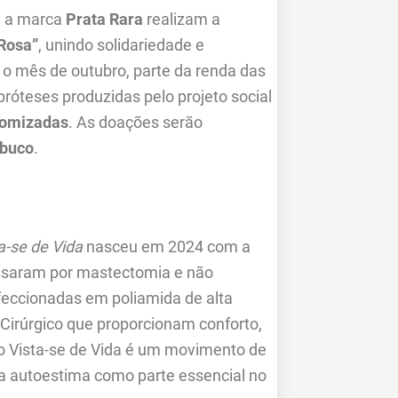
 a marca
Prata Rara
realizam a
Rosa”
, unindo solidariedade e
o mês de outubro, parte da renda das
róteses produzidas pelo projeto social
tomizadas
. As doações serão
mbuco
.
a-se de Vida
nasceu em 2024 com a
assaram por mastectomia e não
feccionadas em poliamida de alta
irúrgico que proporcionam conforto,
 o Vista-se de Vida é um movimento de
a autoestima como parte essencial no