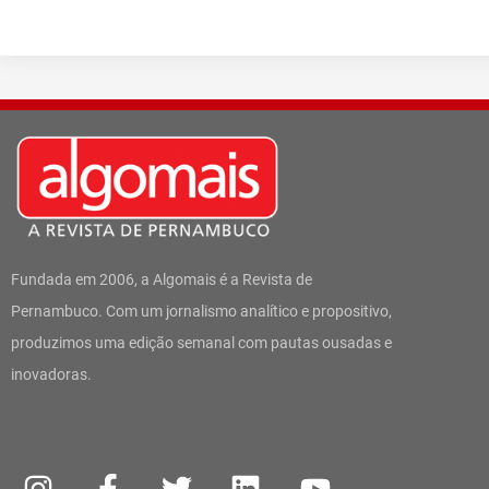
Fundada em 2006, a Algomais é a Revista de
Pernambuco. Com um jornalismo analítico e propositivo,
produzimos uma edição semanal com pautas ousadas e
inovadoras.
I
W
F
T
L
Y
n
h
a
w
i
o