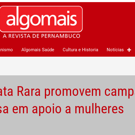
anismo
Algomais Saúde
Cultura e Historia
Notícias
rata Rara promovem cam
sa em apoio a mulheres