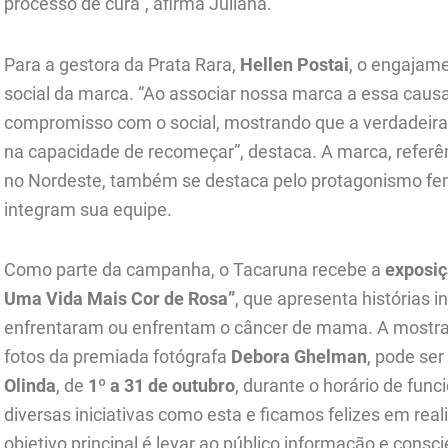
processo de cura”, afirma Juliana.
Para a gestora da Prata Rara,
Hellen Postai
, o engajame
social da marca. “Ao associar nossa marca a essa causa
compromisso com o social, mostrando que a verdadeira 
na capacidade de recomeçar”, destaca. A marca, referên
no Nordeste, também se destaca pelo protagonismo fe
integram sua equipe.
Como parte da campanha, o Tacaruna recebe a
exposiç
Uma Vida Mais Cor de Rosa”
, que apresenta histórias 
enfrentaram ou enfrentam o câncer de mama. A mostra
fotos da premiada fotógrafa
Debora Ghelman
, pode ser
Olinda
, de
1º a 31 de outubro
, durante o horário de fu
diversas iniciativas como esta e ficamos felizes em re
objetivo principal é levar ao público informação e cons