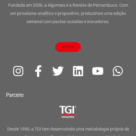
Fundada em 2006, a Algomais é a Revista de Pernambuco. Com
um jornalismo analítico e propositivo, produzimos uma edição
semanal com pautas ousadas e inovadoras.
ASSINE
I
F
T
L
Y
W
n
a
w
i
o
h
s
c
i
n
u
a
Parceiro
t
e
t
k
t
t
a
b
t
e
u
s
g
o
e
d
b
a
Desde 1990, a TGI tem desenvolvido uma metodologia própria de