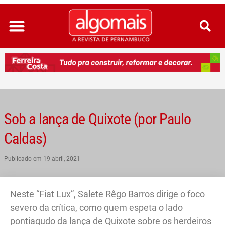
Ir
para
o
conteúdo
Sob a lança de Quixote (por Paulo
Caldas)
Publicado em
19 abril, 2021
Neste “Fiat Lux”, Salete Rêgo Barros dirige o foco
severo da crítica, como quem espeta o lado
pontiagudo da lança de Quixote sobre os herdeiros