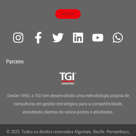
ASSINE
I
F
T
L
Y
W
n
a
w
i
o
h
s
c
i
n
u
a
Parceiro
t
e
t
k
t
t
a
b
t
e
u
s
g
o
e
d
b
a
Desde 1990, a TGI tem desenvolvido uma metodologia própria de
r
o
r
i
e
p
consultoria em gestão estratégica para a competitividade,
atendendo clientes de vários portes e atividades.
a
k
n
p
m
-
© 2025. Todos os direitos reservados Algomais. Recife. Pernambuco,