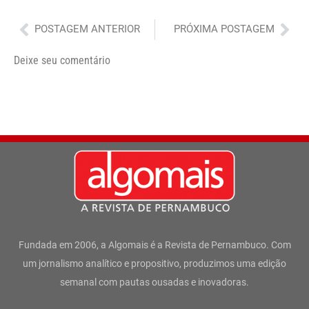
Anterior
Pró
POSTAGEM ANTERIOR
PRÓXIMA POSTAGEM
Deixe seu comentário
Fundada em 2006, a Algomais é a Revista de Pernambuco. Com
um jornalismo analítico e propositivo, produzimos uma edição
semanal com pautas ousadas e inovadoras.