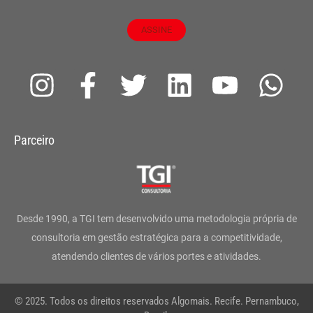
ASSINE
I
F
T
L
Y
W
n
a
w
i
o
h
s
c
i
n
u
a
Parceiro
t
e
t
k
t
t
a
b
t
e
u
s
g
o
e
d
b
a
Desde 1990, a TGI tem desenvolvido uma metodologia própria de
r
o
r
i
e
p
consultoria em gestão estratégica para a competitividade,
atendendo clientes de vários portes e atividades.
a
k
n
p
m
-
© 2025. Todos os direitos reservados Algomais. Recife. Pernambuco,