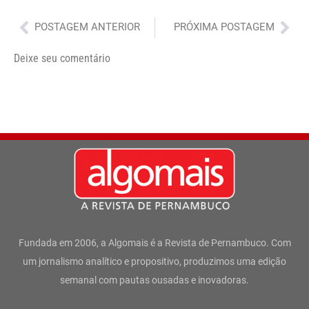
Anterior
Pró
POSTAGEM ANTERIOR
PRÓXIMA POSTAGEM
Deixe seu comentário
Fundada em 2006, a Algomais é a Revista de Pernambuco. Com
um jornalismo analítico e propositivo, produzimos uma edição
semanal com pautas ousadas e inovadoras.