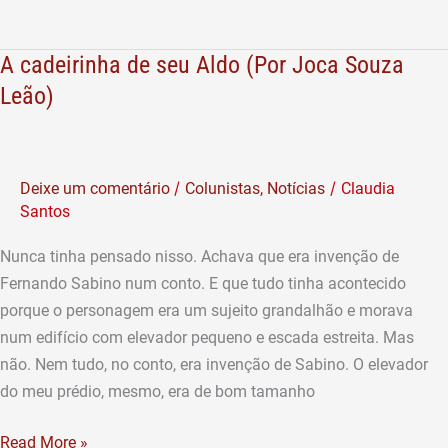
A cadeirinha de seu Aldo (Por Joca Souza
A
cadeirinha
Leão)
de
seu
Aldo
/
/
Deixe um comentário
Colunistas
,
Notícias
Claudia
(Por
Santos
Joca
Souza
Nunca tinha pensado nisso. Achava que era invenção de
Leão)
Fernando Sabino num conto. E que tudo tinha acontecido
porque o personagem era um sujeito grandalhão e morava
num edifício com elevador pequeno e escada estreita. Mas
não. Nem tudo, no conto, era invenção de Sabino. O elevador
do meu prédio, mesmo, era de bom tamanho
Read More »