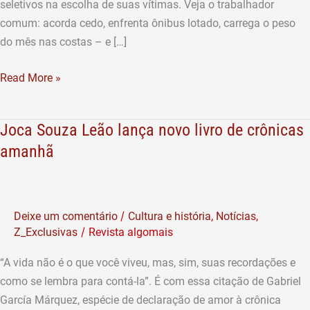
seletivos na escolha de suas vítimas. Veja o trabalhador
comum: acorda cedo, enfrenta ônibus lotado, carrega o peso
do mês nas costas – e […]
Read More »
Joca Souza Leão lança novo livro de crônicas
Joca
Souza
amanhã
Leão
lança
novo
/
Deixe um comentário
Cultura e história
,
Notícias
,
livro
/
Z_Exclusivas
Revista algomais
de
crônicas
“A vida não é o que você viveu, mas, sim, suas recordações e
amanhã
como se lembra para contá-la”. É com essa citação de Gabriel
García Márquez, espécie de declaração de amor à crônica