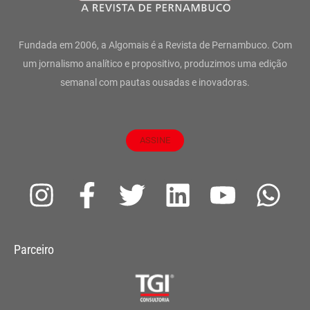
Fundada em 2006, a Algomais é a Revista de Pernambuco. Com
um jornalismo analítico e propositivo, produzimos uma edição
semanal com pautas ousadas e inovadoras.
ASSINE
I
F
T
L
Y
W
n
a
w
i
o
h
s
c
i
n
u
a
Parceiro
t
e
t
k
t
t
a
b
t
e
u
s