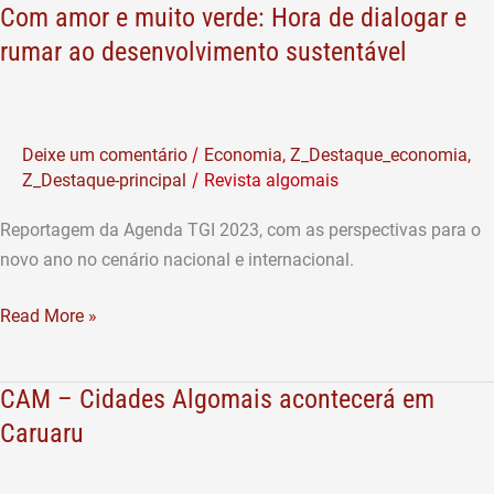
ao
Com amor e muito verde: Hora de dialogar e
desenvolvimento
rumar ao desenvolvimento sustentável
sustentável
/
Deixe um comentário
Economia
,
Z_Destaque_economia
,
/
Z_Destaque-principal
Revista algomais
Reportagem da Agenda TGI 2023, com as perspectivas para o
novo ano no cenário nacional e internacional.
Read More »
CAM – Cidades Algomais acontecerá em
CAM
–
Caruaru
Cidades
Algomais