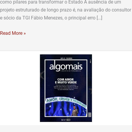
como pilares para transformar o Estado A ausência de um
projeto estruturado de longo prazo é, na avaliação do consultor
e sócio da TGI Fábio Menezes, o principal erro […]
Read More »
Com
amor
e
muito
verde:
Hora
de
dialogar
e
rumar