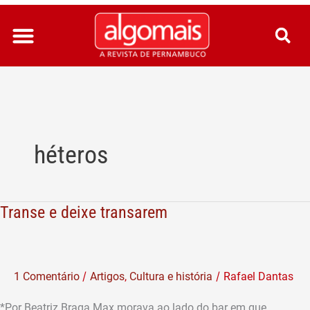
Ir
para
o
conteúdo
héteros
Transe e deixe transarem
Transe
e
deixe
transarem
/
/
1 Comentário
Artigos
,
Cultura e história
Rafael Dantas
*Por Beatriz Braga Max morava ao lado do bar em que