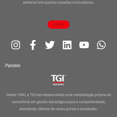
semanal com pautas ousadas e inovadoras.
ASSINE
I
F
T
L
Y
W
n
a
w
i
o
h
s
c
i
n
u
a
Parceiro
t
e
t
k
t
t
a
b
t
e
u
s
g
o
e
d
b
a
Desde 1990, a TGI tem desenvolvido uma metodologia própria de
r
o
r
i
e
p
consultoria em gestão estratégica para a competitividade,
atendendo clientes de vários portes e atividades.
a
k
n
p