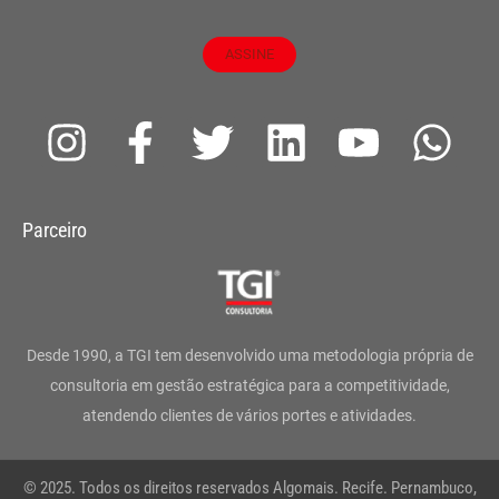
ASSINE
I
F
T
L
Y
W
n
a
w
i
o
h
s
c
i
n
u
a
Parceiro
t
e
t
k
t
t
a
b
t
e
u
s
g
o
e
d
b
a
Desde 1990, a TGI tem desenvolvido uma metodologia própria de
r
o
r
i
e
p
consultoria em gestão estratégica para a competitividade,
atendendo clientes de vários portes e atividades.
a
k
n
p
m
-
© 2025. Todos os direitos reservados Algomais. Recife. Pernambuco,