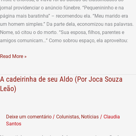
jornal providenciar o anúncio fúnebre. “Pequenininho e na
página mais baratinha” – recomendou ela. “Meu marido era
um homem simples.” Da parte dela, economizou nas palavras.
Nome, só citou o do morto. “Sua esposa, filhos, parentes e
amigos comunicam…” Como sobrou espaço, ela aproveitou:
Read More »
A cadeirinha de seu Aldo (Por Joca Souza
A
cadeirinha
Leão)
de
seu
Aldo
/
/
Deixe um comentário
Colunistas
,
Notícias
Claudia
(Por
Santos
Joca
Souza