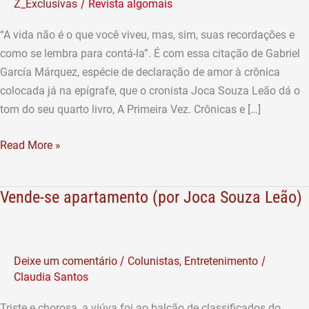
/
Z_Exclusivas
Revista algomais
de
crônicas
“A vida não é o que você viveu, mas, sim, suas recordações e
amanhã
como se lembra para contá-la”. É com essa citação de Gabriel
García Márquez, espécie de declaração de amor à crônica
colocada já na epígrafe, que o cronista Joca Souza Leão dá o
tom do seu quarto livro, A Primeira Vez. Crônicas e […]
Read More »
Vende-se apartamento (por Joca Souza Leão)
Vende-
se
apartamento
(por
/
/
Deixe um comentário
Colunistas
,
Entretenimento
Joca
Claudia Santos
Souza
Leão)
Triste e chorosa, a viúva foi ao balcão de classificados do