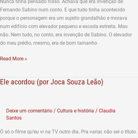
Nunca tinha pensado nisso. Achava que era invenção de
Leão)
Fernando Sabino num conto. E que tudo tinha acontecido
porque o personagem era um sujeito grandalhão e morava
num edifício com elevador pequeno e escada estreita. Mas
não. Nem tudo, no conto, era invenção de Sabino. O elevador
do meu prédio, mesmo, era de bom tamanho
Read More »
Ele acordou (por Joca Souza Leão)
Ele
acordou
(por
Joca
/
/
Deixe um comentário
Cultura e história
Claudia
Souza
Santos
Leão)
Ó só o filme qu’eu vi na TV outro dia. Pra variar, não sei o título.