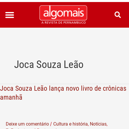
Ir
para
o
conteúdo
Joca Souza Leão
Joca Souza Leão lança novo livro de crônicas
Joca
Souza
amanhã
Leão
lança
novo
/
Deixe um comentário
Cultura e história
,
Notícias
,
livro