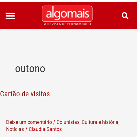
Ir
para
o
conteúdo
outono
Cartão de visitas
Cartão
de
visitas
/
Deixe um comentário
Colunistas
,
Cultura e história
,
/
Notícias
Claudia Santos