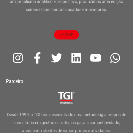
um jornalismo analítico e propositivo, produzimos uma edição
semanal com pautas ousadas e inovadoras.
ASSINE
I
F
T
L
Y
W
n
a
w
i
o
h
s
c
i
n
u
a
Parceiro
t
e
t
k
t
t
a
b
t
e
u
s
g
o
e
d
b
a
Desde 1990, a TGI tem desenvolvido uma metodologia própria de
r
o
r
i
e
p
consultoria em gestão estratégica para a competitividade,
atendendo clientes de vários portes e atividades.