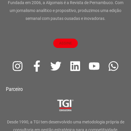
Fundada em 2006, a Algomais é a Revista de Pernambuco. Com
um jornalismo analítico e propositivo, produzimos uma edição
semanal com pautas ousadas e inovadoras.
ASSINE
I
F
T
L
Y
W
n
a
w
i
o
h
s
c
i
n
u
a
Parceiro
t
e
t
k
t
t
a
b
t
e
u
s
g
o
e
d
b
a
Desde 1990, a TGI tem desenvolvido uma metodologia própria de
consultoria em gestão estratégica para a competitividade,