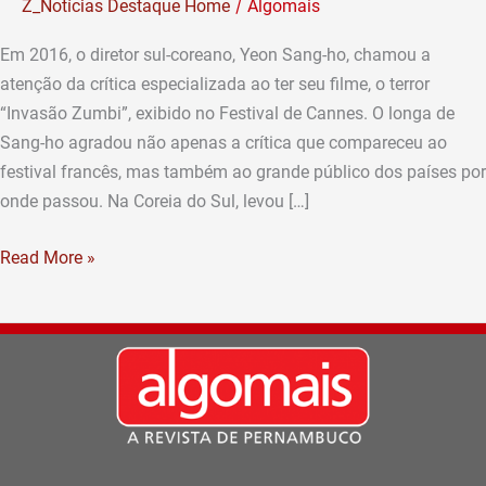
/
Z_Notícias Destaque Home
Algomais
é
a
Em 2016, o diretor sul-coreano, Yeon Sang-ho, chamou a
nova
atenção da crítica especializada ao ter seu filme, o terror
aposta
“Invasão Zumbi”, exibido no Festival de Cannes. O longa de
do
Sang-ho agradou não apenas a crítica que compareceu ao
serviço
festival francês, mas também ao grande público dos países por
de
onde passou. Na Coreia do Sul, levou […]
streaming
Read More »