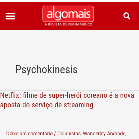
Ir
para
o
conteúdo
Psychokinesis
Netflix: filme de super-herói coreano é a nova
Netflix:
filme
aposta do serviço de streaming
de
super-
herói
/
Deixe um comentário
Colunistas
,
Wanderley Andrade
,
coreano