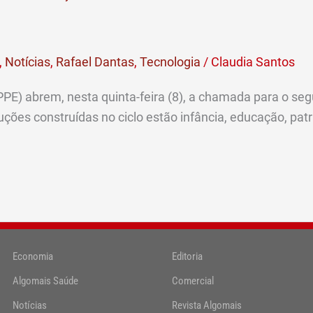
,
Notícias
,
Rafael Dantas
,
Tecnologia
/
Claudia Santos
PPE) abrem, nesta quinta-feira (8), a chamada para o seg
es construídas no ciclo estão infância, educação, patrimô
Economia
Editoria
Algomais Saúde
Comercial
Notícias
Revista Algomais