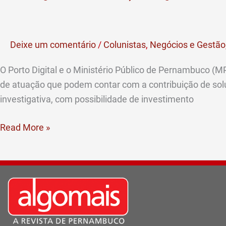
Digital
e
MPPE
Deixe um comentário
/
Colunistas
,
Negócios e Gestão
lançam
segundo
O Porto Digital e o Ministério Público de Pernambuco (M
ciclo
de atuação que podem contar com a contribuição de soluçõ
de
investigativa, com possibilidade de investimento
inovação
aberta
Read More »