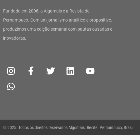
Fundada em 2006, a Algomais é a Revista de
Pernambuco. Com um jornalismo analítico e propositivo,
produzimos uma edição semanal com pautas ousadas e
inovadoras.
I
W
F
T
L
Y
n
h
a
w
i
o
s
a
c
i
n
u
t
t
e
t
k
t
a
s
b
t
e
u
g
a
o
e
d
b
r
p
o
r
i
e
a
p
k
n
© 2025. Todos os direitos reservados Algomais. Recife. Pernambuco, Brasil.
m
-
f