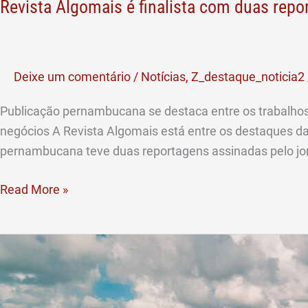
Revista Algomais é finalista com duas rep
Deixe um comentário
/
Notícias
,
Z_destaque_noticia2
Publicação pernambucana se destaca entre os trabalhos
negócios A Revista Algomais está entre os destaques da
pernambucana teve duas reportagens assinadas pelo jorn
Read More »
Porto
de
Suape
registra