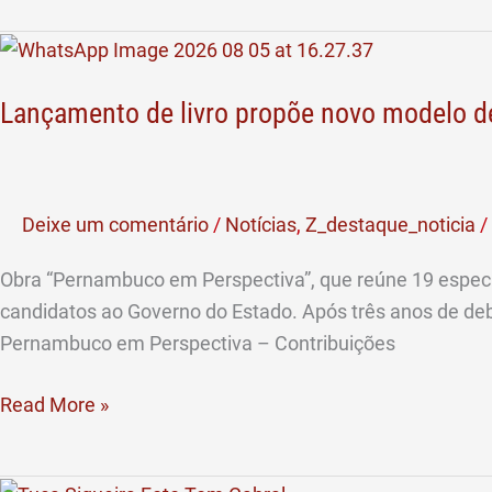
Lançamento
de
Lançamento de livro propõe novo modelo d
livro
propõe
novo
modelo
Deixe um comentário
/
Notícias
,
Z_destaque_noticia
/
de
desenvolvimento
Obra “Pernambuco em Perspectiva”, que reúne 19 especial
para
candidatos ao Governo do Estado. Após três anos de deb
Pernambuco
Pernambuco em Perspectiva – Contribuições
após
esgotamento
Read More »
de
projeto
“É