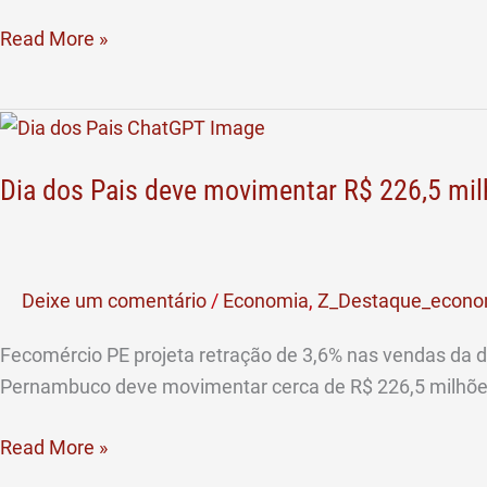
Read More »
Dia
dos
Dia dos Pais deve movimentar R$ 226,5 mi
Pais
deve
movimentar
R$
Deixe um comentário
/
Economia
,
Z_Destaque_econo
226,5
milhões
Fecomércio PE projeta retração de 3,6% nas vendas da 
no
Pernambuco deve movimentar cerca de R$ 226,5 milhõe
comércio
de
Read More »
Pernambuco