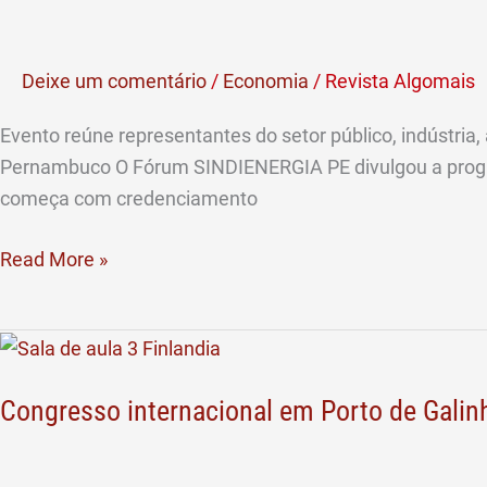
eletromobilidade,
armazenamento
Deixe um comentário
/
Economia
/
Revista Algomais
de
energia
Evento reúne representantes do setor público, indústria
e
Pernambuco O Fórum SINDIENERGIA PE divulgou a program
investimentos
começa com credenciamento
Read More »
Congresso
internacional
Congresso internacional em Porto de Galin
em
Porto
de