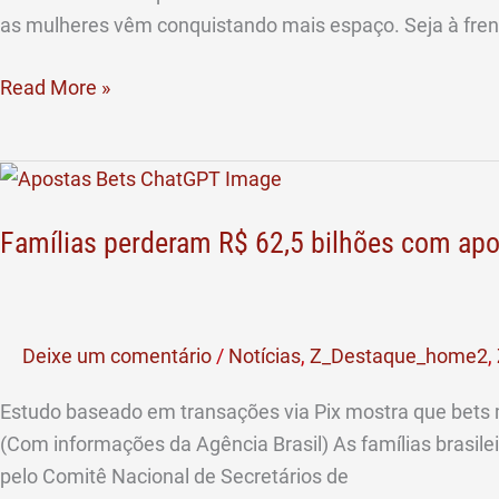
as mulheres vêm conquistando mais espaço. Seja à fren
Read More »
Famílias
perderam
Famílias perderam R$ 62,5 bilhões com ap
R$
62,5
bilhões
com
Deixe um comentário
/
Notícias
,
Z_Destaque_home2
,
apostas
esportivas,
Estudo baseado em transações via Pix mostra que bets m
aponta
(Com informações da Agência Brasil) As famílias brasil
Comsefaz
pelo Comitê Nacional de Secretários de