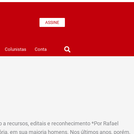
ASSINE
Colunistas
Conta
 a recursos, editais e reconhecimento *Por Rafael
ria, em sua maioria homens. Nos últimos anos, porém,