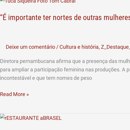
histórico
importante
de
“É importante ter nortes de outras mulhere
ter
1950
nortes
de
outras
Deixe um comentário
/
Cultura e história
,
Z_Destaque_
mulheres
fazendo
Diretora pernambucana afirma que a presença das mulher
cinema”,
para ampliar a participação feminina nas produções. A p
diz
incontestável e que tem nomes de peso
Tuca
Siqueira
Read More »
Bares
e