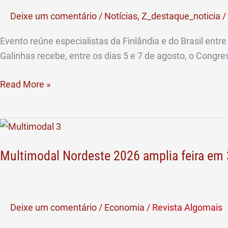
Galinhas
Deixe um comentário
/
Notícias
,
Z_destaque_noticia
/
debate
inovação,
Evento reúne especialistas da Finlândia e do Brasil entre 
IA
Galinhas recebe, entre os dias 5 e 7 de agosto, o Congres
e
gestão
Read More »
educacional
Multimodal
Nordeste
Multimodal Nordeste 2026 amplia feira em 3
2026
amplia
feira
em
Deixe um comentário
/
Economia
/
Revista Algomais
30%