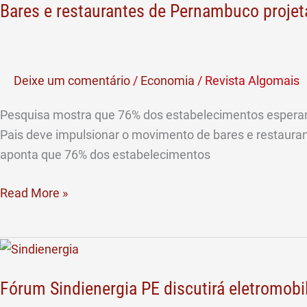
Bares e restaurantes de Pernambuco proje
restaurantes
de
Pernambuco
projetam
Deixe um comentário
/
Economia
/
Revista Algomais
aumento
no
Pesquisa mostra que 76% dos estabelecimentos esperam
faturamento
Pais deve impulsionar o movimento de bares e restaura
no
aponta que 76% dos estabelecimentos
Dia
dos
Read More »
Pais
Fórum
Sindienergia
Fórum Sindienergia PE discutirá eletromob
PE
discutirá