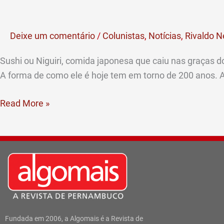
Sushi.
Qual
Deixe um comentário
/
Colunistas
,
Notícias
,
Rivaldo N
a
que
Sushi ou Niguiri, comida japonesa que caiu nas graças
combina?
A forma de como ele é hoje tem em torno de 200 anos. A
(Por
Rivaldo
Read More »
Neto)
Fundada em 2006, a Algomais é a Revista de