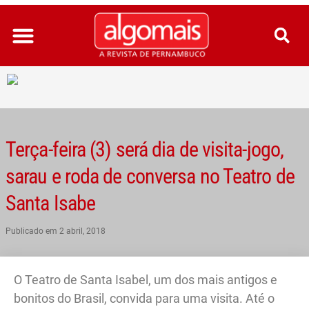
Ir
para
o
conteúdo
Terça-feira (3) será dia de visita-jogo,
sarau e roda de conversa no Teatro de
Santa Isabe
Publicado em
2 abril, 2018
O Teatro de Santa Isabel, um dos mais antigos e
bonitos do Brasil, convida para uma visita. Até o