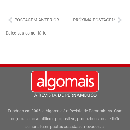
Anterior
Pró
POSTAGEM ANTERIOR
PRÓXIMA POSTAGEM
Deixe seu comentário
Fundada em 2006, a Algomais é a Revista de Pernambuco. Com
um jornalismo analítico e propositivo, produzimos uma edição
semanal com pautas ousadas e inovadoras.