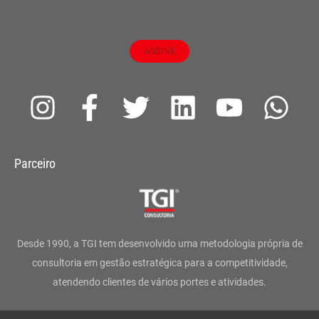
ASSINE
I
F
T
L
Y
W
n
a
w
i
o
h
s
c
i
n
u
a
Parceiro
t
e
t
k
t
t
a
b
t
e
u
s
g
o
e
d
b
a
Desde 1990, a TGI tem desenvolvido uma metodologia própria de
r
o
r
i
e
p
consultoria em gestão estratégica para a competitividade,
atendendo clientes de vários portes e atividades.
a
k
n
p