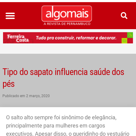
Ir
para
o
conteúdo
Tipo do sapato influencia saúde dos
pés
Publicado em
2 março, 2020
O salto alto sempre foi sinônimo de elegância,
principalmente para mulheres em cargos
executivos. Apesar disso, o queridinho do vestuário