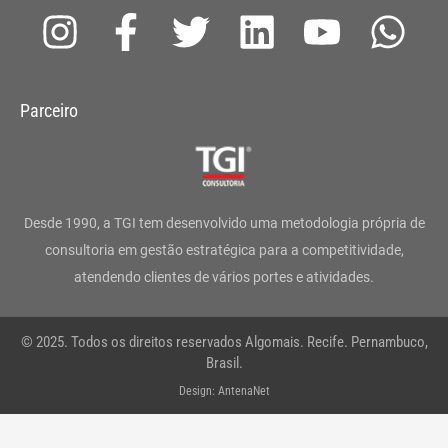
I
F
T
L
Y
W
n
a
w
i
o
h
s
c
i
n
u
a
Parceiro
t
e
t
k
t
t
a
b
t
e
u
s
g
o
e
d
b
a
Desde 1990, a TGI tem desenvolvido uma metodologia própria de
r
o
r
i
e
p
consultoria em gestão estratégica para a competitividade,
atendendo clientes de vários portes e atividades.
a
k
n
p
m
-
© 2025. Todos os direitos reservados Algomais. Recife. Pernambuco,
f
Brasil.
Design: AntenaNet