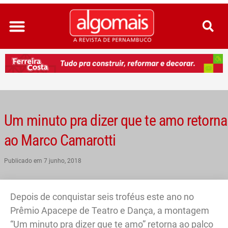
Ir
para
o
conteúdo
Um minuto pra dizer que te amo retorna
ao Marco Camarotti
Publicado em
7 junho, 2018
Depois de conquistar seis troféus este ano no
Prêmio Apacepe de Teatro e Dança, a montagem
“Um minuto pra dizer que te amo” retorna ao palco