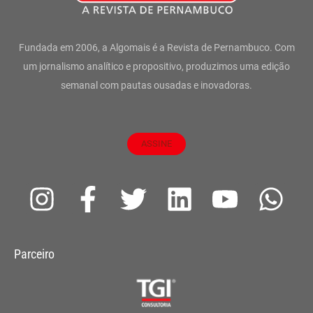
Fundada em 2006, a Algomais é a Revista de Pernambuco. Com
um jornalismo analítico e propositivo, produzimos uma edição
semanal com pautas ousadas e inovadoras.
ASSINE
I
F
T
L
Y
W
n
a
w
i
o
h
s
c
i
n
u
a
Parceiro
t
e
t
k
t
t
a
b
t
e
u
s