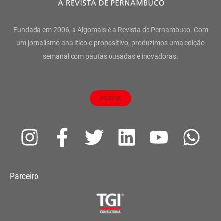
Fundada em 2006, a Algomais é a Revista de Pernambuco. Com
um jornalismo analítico e propositivo, produzimos uma edição
semanal com pautas ousadas e inovadoras.
ASSINE
I
F
T
L
Y
W
n
a
w
i
o
h
s
c
i
n
u
a
Parceiro
t
e
t
k
t
t
a
b
t
e
u
s