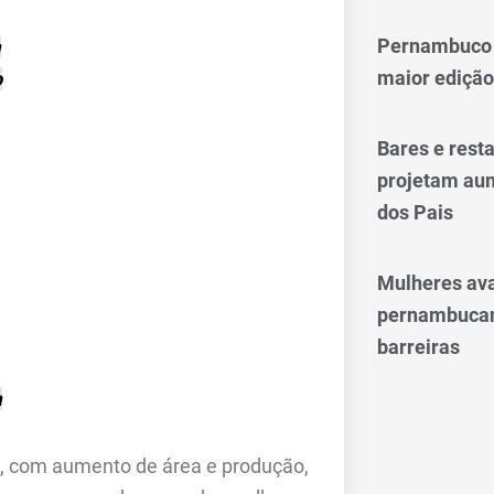
Pernambuco 
a
maior edição
o
Bares e res
projetam aum
dos Pais
Mulheres av
pernambucan
barreiras
a
s, com aumento de área e produção,