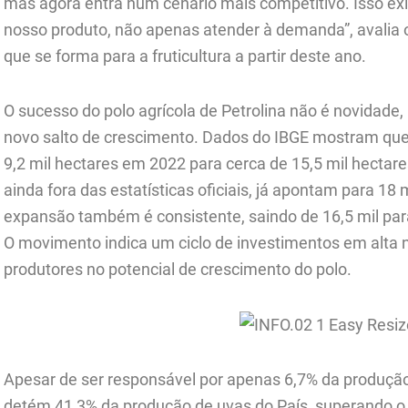
mas agora entra num cenário mais competitivo. Isso exi
nosso produto, não apenas atender à demanda”, avalia 
que se forma para a fruticultura a partir deste ano.
O sucesso do polo agrícola de Petrolina não é novidad
novo salto de crescimento. Dados do IBGE mostram que
9,2 mil hectares em 2022 para cerca de 15,5 mil hectar
ainda fora das estatísticas oficiais, já apontam para 18
expansão também é consistente, saindo de 16,5 mil par
O movimento indica um ciclo de investimentos em alta na
produtores no potencial de crescimento do polo.
Apesar de ser responsável por apenas 6,7% da produçã
detém 41,3% da produção de uvas do País, superando o 