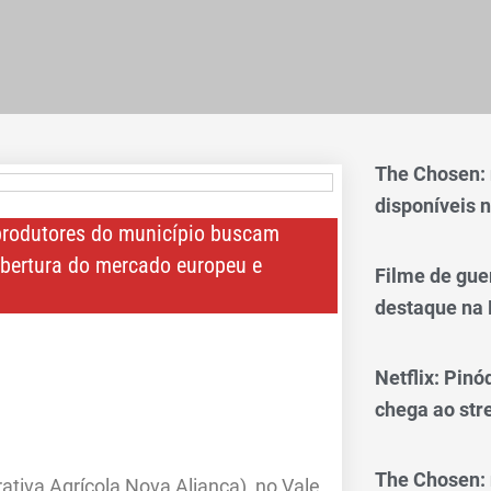
The Chosen:
disponíveis n
 produtores do município buscam
abertura do mercado europeu e
Filme de gue
destaque na 
Netflix: Pinó
chega ao st
The Chosen: 
iva Agrícola Nova Aliança), no Vale