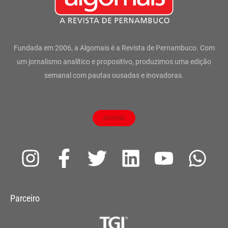
Fundada em 2006, a Algomais é a Revista de Pernambuco. Com
um jornalismo analítico e propositivo, produzimos uma edição
semanal com pautas ousadas e inovadoras.
ASSINE
I
F
T
L
Y
W
n
a
w
i
o
h
s
c
i
n
u
a
Parceiro
t
e
t
k
t
t