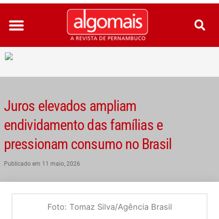
Ir
para
o
conteúdo
Juros elevados ampliam
endividamento das famílias e
pressionam consumo no Brasil
Publicado em
11 maio, 2026
Foto: Tomaz Silva/Agência Brasil