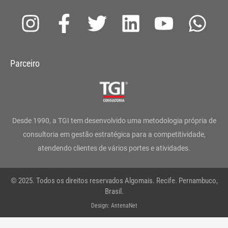
I
F
T
L
Y
W
n
a
w
i
o
h
s
c
i
n
u
a
Parceiro
t
e
t
k
t
t
a
b
t
e
u
s
g
o
e
d
b
a
Desde 1990, a TGI tem desenvolvido uma metodologia própria de
r
o
r
i
e
p
consultoria em gestão estratégica para a competitividade,
atendendo clientes de vários portes e atividades.
a
k
n
p
m
-
© 2025. Todos os direitos reservados Algomais. Recife. Pernambuco,
f
Brasil.
Design: AntenaNet