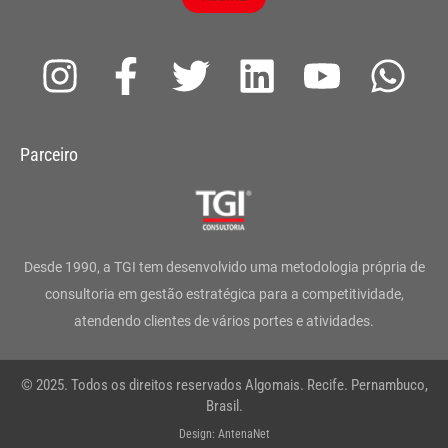
I
F
T
L
Y
W
n
a
w
i
o
h
s
c
i
n
u
a
Parceiro
t
e
t
k
t
t
a
b
t
e
u
s
g
o
e
d
b
a
Desde 1990, a TGI tem desenvolvido uma metodologia própria de
r
o
r
i
e
p
consultoria em gestão estratégica para a competitividade,
atendendo clientes de vários portes e atividades.
a
k
n
p
m
-
© 2025. Todos os direitos reservados Algomais. Recife. Pernambuco,
f
Brasil.
Design: AntenaNet