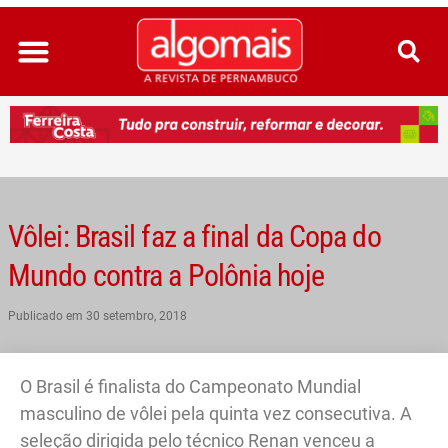
Ir
para
o
conteúdo
Vôlei: Brasil faz a final da Copa do
Mundo contra a Polônia hoje
Publicado em
30 setembro, 2018
O Brasil é finalista do Campeonato Mundial
masculino de vôlei pela quinta vez consecutiva. A
seleção dirigida pelo técnico Renan venceu a