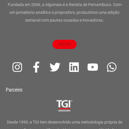
Fundada em 2006, a Algomais é a Revista de Pernambuco. Com
um jornalismo analítico e propositivo, produzimos uma edição
semanal com pautas ousadas e inovadoras.
ASSINE
I
F
T
L
Y
W
n
a
w
i
o
h
s
c
i
n
u
a
Parceiro
t
e
t
k
t
t
a
b
t
e
u
s
g
o
e
d
b
a
Desde 1990, a TGI tem desenvolvido uma metodologia própria de