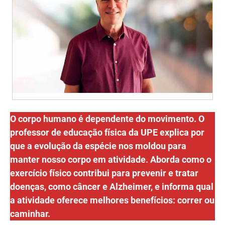
O corpo humano é dependente do movimento. O
professor de educação física da UPE explica por
que a evolução da espécie nos moldou para
manter nosso corpo em atividade. Aborda como o
exercício físico contribui para prevenir e tratar
doenças, como câncer e Alzheimer, e informa qual
a atividade oferece melhores benefícios: correr ou
caminhar.