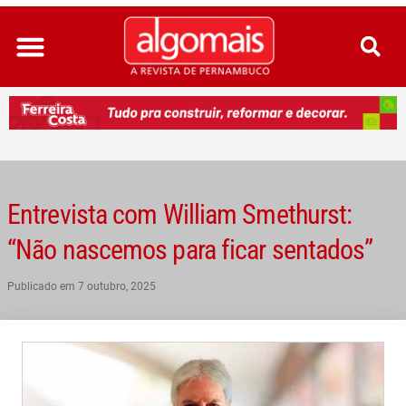
Ir
para
o
conteúdo
Entrevista com William Smethurst:
“Não nascemos para ficar sentados”
Publicado em
7 outubro, 2025