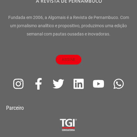
Fundada em 2006, a Algomais é a Revista de Pernambuco. Com
um jornalismo analítico e propositivo, produzimos uma edição
semanal com pautas ousadas e inovadoras.
ASSINE
I
F
T
L
Y
W
n
a
w
i
o
h
s
c
i
n
u
a
Parceiro
t
e
t
k
t
t
a
b
t
e
u
s