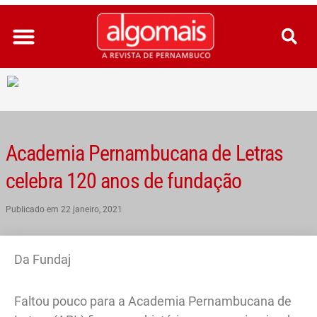
Ir
para
o
conteúdo
Academia Pernambucana de Letras
celebra 120 anos de fundação
Publicado em
22 janeiro, 2021
Da Fundaj
Faltou pouco para a Academia Pernambucana de