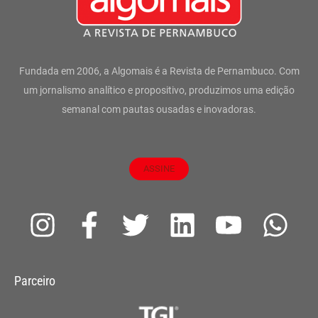
Fundada em 2006, a Algomais é a Revista de Pernambuco. Com
um jornalismo analítico e propositivo, produzimos uma edição
semanal com pautas ousadas e inovadoras.
ASSINE
I
F
T
L
Y
W
n
a
w
i
o
h
s
c
i
n
u
a
Parceiro
t
e
t
k
t
t