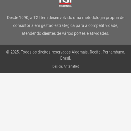
a
b
t
e
u
s
g
o
e
d
b
a
Desde 1990, a TGI tem desenvolvido uma metodologia própria de
r
o
r
i
e
p
consultoria em gestão estratégica para a competitividade,
atendendo clientes de vários portes e atividades.
a
k
n
p
m
-
© 2025. Todos os direitos reservados Algomais. Recife. Pernambuco,
f
Brasil.
Design: AntenaNet