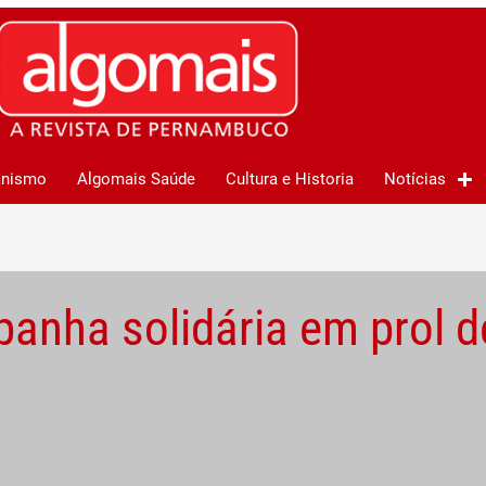
anismo
Algomais Saúde
Cultura e Historia
Notícias
anha solidária em prol d