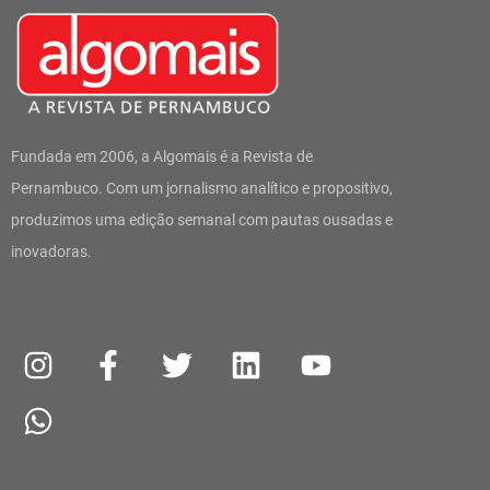
Fundada em 2006, a Algomais é a Revista de
Pernambuco. Com um jornalismo analítico e propositivo,
produzimos uma edição semanal com pautas ousadas e
inovadoras.
I
W
F
T
L
Y
n
h
a
w
i
o
s
a
c
i
n
u
t
t
e
t
k
t
a
s
b
t
e
u
g
a
o
e
d
b