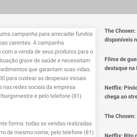
The Chosen:
), uma campanha para arrecadar fundos
disponíveis n
soas carentes. A campanha
da com a venda de seus produtos para o
Filme de gue
ituação grave de saúde e necessitam
destaque na 
ocedimentos que garantam suas vidas.
0 para custear as despesas iniciais
s nas redes sociais da empresa
Netflix: Pinó
urgomestre e pelo telefone (81)
chega ao st
The Chosen: 
te forma: todas as vendas realizadas
airro de mesmo nome; pelo telefone (81)
Netflix: Rito