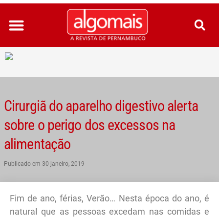
Ir
para
o
conteúdo
Cirurgiã do aparelho digestivo alerta
sobre o perigo dos excessos na
alimentação
Publicado em
30 janeiro, 2019
Fim de ano, férias, Verão… Nesta época do ano, é
natural que as pessoas excedam nas comidas e