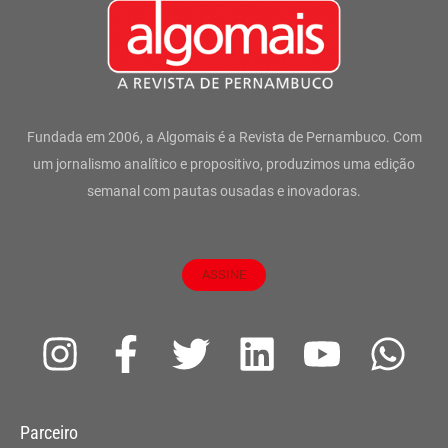
Fundada em 2006, a Algomais é a Revista de Pernambuco. Com
um jornalismo analítico e propositivo, produzimos uma edição
semanal com pautas ousadas e inovadoras.
ASSINE
I
F
T
L
Y
W
n
a
w
i
o
h
s
c
i
n
u
a
Parceiro