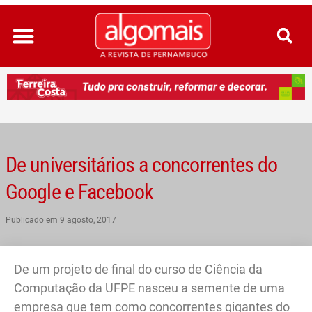
Ir
para
o
conteúdo
De universitários a concorrentes do
Google e Facebook
Publicado em
9 agosto, 2017
De um projeto de final do curso de Ciência da
Computação da UFPE nasceu a semente de uma
empresa que tem como concorrentes gigantes do