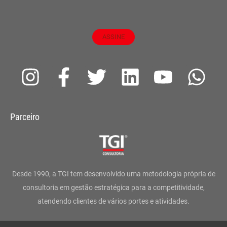
ASSINE
I
F
T
L
Y
W
n
a
w
i
o
h
s
c
i
n
u
a
Parceiro
t
e
t
k
t
t
a
b
t
e
u
s
g
o
e
d
b
a
Desde 1990, a TGI tem desenvolvido uma metodologia própria de
r
o
r
i
e
p
consultoria em gestão estratégica para a competitividade,
atendendo clientes de vários portes e atividades.
a
k
n
p