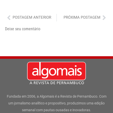
Anterior
Pró
POSTAGEM ANTERIOR
PRÓXIMA POSTAGEM
Deixe seu comentário
Fundada em 2006, a Algomais é a Revista de Pernambuco. Com
um jornalismo analítico e propositivo, produzimos uma edição
semanal com pautas ousadas e inovadoras.