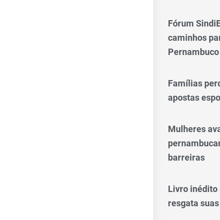
Fórum SindiE
caminhos par
Pernambuco
Famílias per
apostas espo
Mulheres av
pernambucan
barreiras
Livro inédit
resgata suas