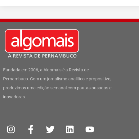
Fundada em 2006, a Algomais é a Revista de
Pernambuco. Com um jornalismo analítico e propositivo,
produzimos uma edição semanal com pautas ousadas e
inovadoras.
I
W
F
T
L
Y
n
h
a
w
i
o
s
a
c
i
n
u