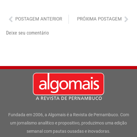
Anterior
Pró
POSTAGEM ANTERIOR
PRÓXIMA POSTAGEM
Deixe seu comentário
Fundada em 2006, a Algomais é a Revista de Pernambuco. Com
um jornalismo analítico e propositivo, produzimos uma edição
semanal com pautas ousadas e inovadoras.