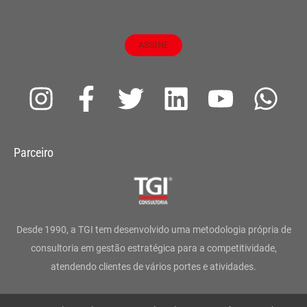
ASSINE
I
F
T
L
Y
W
n
a
w
i
o
h
s
c
i
n
u
a
Parceiro
t
e
t
k
t
t
a
b
t
e
u
s
g
o
e
d
b
a
Desde 1990, a TGI tem desenvolvido uma metodologia própria de
r
o
r
i
e
p
consultoria em gestão estratégica para a competitividade,
atendendo clientes de vários portes e atividades.
a
k
n
p
m
-