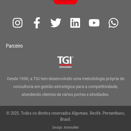
I
F
T
L
Y
W
n
a
w
i
o
h
s
c
i
n
u
a
Parceiro
t
e
t
k
t
t
a
b
t
e
u
s
g
o
e
d
b
a
Desde 1990, a TGI tem desenvolvido uma metodologia própria de
r
o
r
i
e
p
consultoria em gestão estratégica para a competitividade,
atendendo clientes de vários portes e atividades.
a
k
n
p
m
-
© 2025. Todos os direitos reservados Algomais. Recife. Pernambuco,
f
Brasil.
Design: AntenaNet