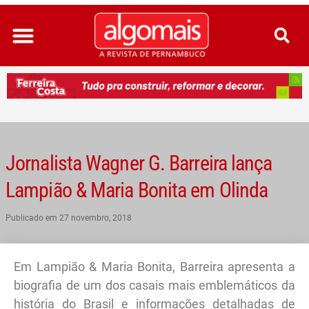
Ir
para
o
conteúdo
Jornalista Wagner G. Barreira lança
Lampião & Maria Bonita em Olinda
Publicado em
27 novembro, 2018
Em Lampião & Maria Bonita, Barreira apresenta a
biografia de um dos casais mais emblemáticos da
história do Brasil e informações detalhadas de