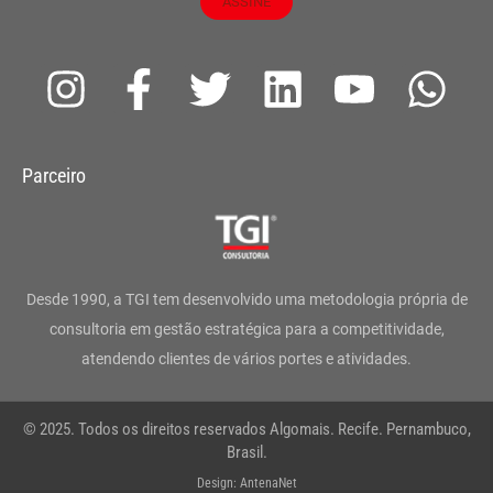
ASSINE
I
F
T
L
Y
W
n
a
w
i
o
h
s
c
i
n
u
a
Parceiro
t
e
t
k
t
t
a
b
t
e
u
s
g
o
e
d
b
a
Desde 1990, a TGI tem desenvolvido uma metodologia própria de
r
o
r
i
e
p
consultoria em gestão estratégica para a competitividade,
atendendo clientes de vários portes e atividades.
a
k
n
p
m
-
© 2025. Todos os direitos reservados Algomais. Recife. Pernambuco,
f
Brasil.
Design: AntenaNet