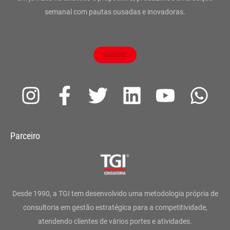
semanal com pautas ousadas e inovadoras.
ASSINE
I
F
T
L
Y
W
n
a
w
i
o
h
s
c
i
n
u
a
Parceiro
t
e
t
k
t
t
a
b
t
e
u
s
g
o
e
d
b
a
Desde 1990, a TGI tem desenvolvido uma metodologia própria de
r
o
r
i
e
p
consultoria em gestão estratégica para a competitividade,
atendendo clientes de vários portes e atividades.
a
k
n
p