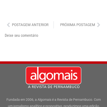
Anterior
Pró
POSTAGEM ANTERIOR
PRÓXIMA POSTAGEM
Deixe seu comentário
Fundada em 2006, a Algomais é a Revista de Pernambuco. Com
um jornalismo analítico e propositivo, produzimos uma edição