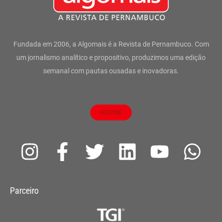
Fundada em 2006, a Algomais é a Revista de Pernambuco. Com
um jornalismo analítico e propositivo, produzimos uma edição
semanal com pautas ousadas e inovadoras.
ASSINE
I
F
T
L
Y
W
n
a
w
i
o
h
s
c
i
n
u
a
Parceiro
t
e
t
k
t
t