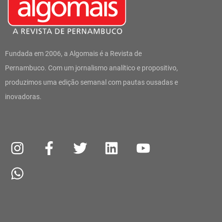
Fundada em 2006, a Algomais é a Revista de
Pernambuco. Com um jornalismo analítico e propositivo,
produzimos uma edição semanal com pautas ousadas e
inovadoras.
I
W
F
T
L
Y
n
h
a
w
i
o
s
a
c
i
n
u
t
t
e
t
k
t
a
s
b
t
e
u
g
a
o
e
d
b
r
p
o
r
i
e