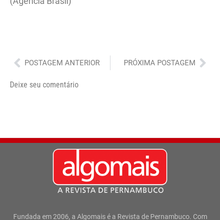
(Agência Brasil)
Anterior
Pró
POSTAGEM ANTERIOR
PRÓXIMA POSTAGEM
Deixe seu comentário
Fundada em 2006, a Algomais é a Revista de Pernambuco. Com