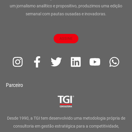
um jornalismo analítico e propositivo, produzimos uma edição
semanal com pautas ousadas e inovadoras.
ASSINE
I
F
T
L
Y
W
n
a
w
i
o
h
s
c
i
n
u
a
Parceiro
t
e
t
k
t
t
a
b
t
e
u
s
g
o
e
d
b
a
Desde 1990, a TGI tem desenvolvido uma metodologia própria de
r
o
r
i
e
p
consultoria em gestão estratégica para a competitividade,