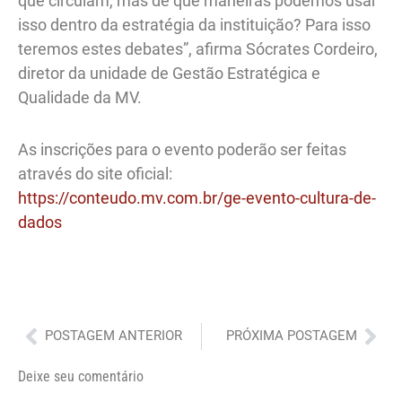
que circulam, mas de que maneiras podemos usar
isso dentro da estratégia da instituição? Para isso
teremos estes debates”, afirma Sócrates Cordeiro,
diretor da unidade de Gestão Estratégica e
Qualidade da MV.
As inscrições para o evento poderão ser feitas
através do site oficial:
https://conteudo.mv.com.br/ge-evento-cultura-de-
dados
Anterior
Pró
POSTAGEM ANTERIOR
PRÓXIMA POSTAGEM
Deixe seu comentário