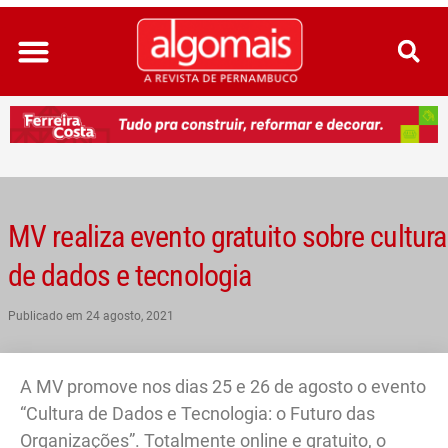
Ir
para
o
conteúdo
MV realiza evento gratuito sobre cultura
de dados e tecnologia
Publicado em
24 agosto, 2021
A MV promove nos dias 25 e 26 de agosto o evento
“Cultura de Dados e Tecnologia: o Futuro das
Organizações”. Totalmente online e gratuito, o