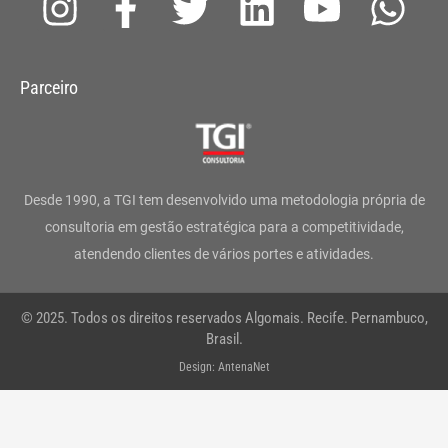
I
F
T
L
Y
W
n
a
w
i
o
h
s
c
i
n
u
a
Parceiro
t
e
t
k
t
t
a
b
t
e
u
s
g
o
e
d
b
a
Desde 1990, a TGI tem desenvolvido uma metodologia própria de
r
o
r
i
e
p
consultoria em gestão estratégica para a competitividade,
atendendo clientes de vários portes e atividades.
a
k
n
p
m
-
© 2025. Todos os direitos reservados Algomais. Recife. Pernambuco,
f
Brasil.
Design: AntenaNet