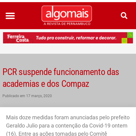
Ir
para
o
conteúdo
PCR suspende funcionamento das
academias e dos Compaz
Publicado em
17 março, 2020
Mais doze medidas foram anunciadas pelo prefeito
Geraldo Julio para a contenção da Covid-19 ontem
(16). Entre as ações tomadas pelo Comitê