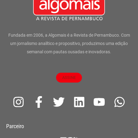
Fundada em 2006, a Algomais é a Revista de Pernambuco. Com
um jornalismo analítico e propositivo, produzimos uma edição
semanal com pautas ousadas e inovadoras.
ASSINE
I
F
T
L
Y
W
n
a
w
i
o
h
s
c
i
n
u
a
Parceiro
t
e
t
k
t
t