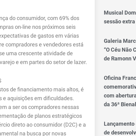
Musical Dom
nça do consumidor, com 69% dos
sessão extra
pras on-line nos próximos seis
expectativas de gastos em várias
Galeria Marc
ntre compradores e vendedores está
“O Céu Não 
se uma crescente atividade de
de Ramonn V
arejo e em partes do setor de lazer.
Oficina Franc
S
comemorativo
os de financiamento mais altos, é
com abertura 
 e aquisições em dificuldades.
da 36ª Biena
em a ser os compradores nessas
lementação de planos estratégicos
Lançamento d
cio direto ao consumidor (D2C) e a
de desenvol
ndamental na busca por novas