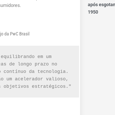
após esgotam
sumidores.
1950
jo da PwC Brasil
equilibrando em um 
as de longo prazo no 
 contínuo da tecnologia. 
o um acelerador valioso, 
ajudando as empresas a alcançarem seus objetivos estratégicos." 