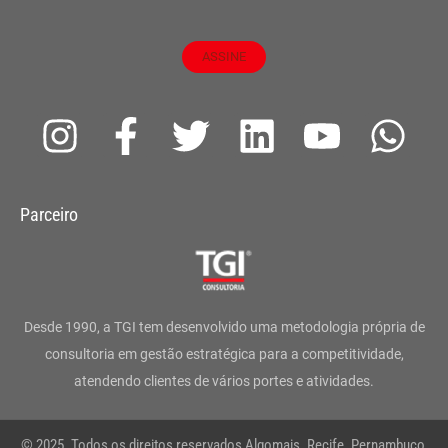
ASSINE
I
F
T
L
Y
W
n
a
w
i
o
h
s
c
i
n
u
a
Parceiro
t
e
t
k
t
t
a
b
t
e
u
s
g
o
e
d
b
a
Desde 1990, a TGI tem desenvolvido uma metodologia própria de
r
o
r
i
e
p
consultoria em gestão estratégica para a competitividade,
atendendo clientes de vários portes e atividades.
a
k
n
p
m
-
© 2025. Todos os direitos reservados Algomais. Recife. Pernambuco,