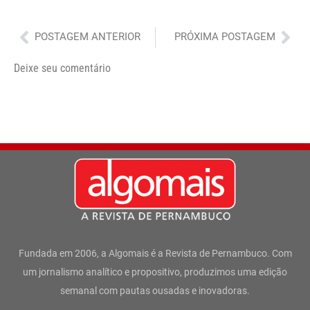
Anterior
Pró
POSTAGEM ANTERIOR
PRÓXIMA POSTAGEM
Deixe seu comentário
Fundada em 2006, a Algomais é a Revista de Pernambuco. Com
um jornalismo analítico e propositivo, produzimos uma edição
semanal com pautas ousadas e inovadoras.