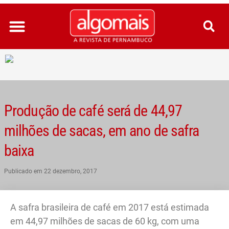
Ir
para
o
conteúdo
Produção de café será de 44,97
milhões de sacas, em ano de safra
baixa
Publicado em
22 dezembro, 2017
A safra brasileira de café em 2017 está estimada
em 44,97 milhões de sacas de 60 kg, com uma