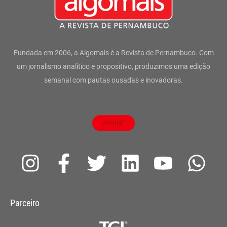
Fundada em 2006, a Algomais é a Revista de Pernambuco. Com
um jornalismo analítico e propositivo, produzimos uma edição
semanal com pautas ousadas e inovadoras.
ASSINE
I
F
T
L
Y
W
n
a
w
i
o
h
s
c
i
n
u
a
Parceiro
t
e
t
k
t
t