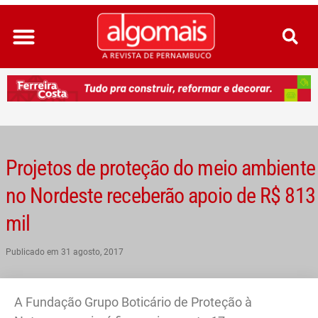
Ir
para
o
conteúdo
Projetos de proteção do meio ambiente
no Nordeste receberão apoio de R$ 813
mil
Publicado em
31 agosto, 2017
A Fundação Grupo Boticário de Proteção à