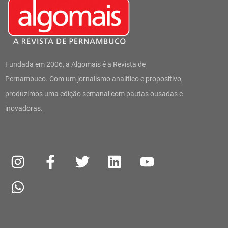
Fundada em 2006, a Algomais é a Revista de
Pernambuco. Com um jornalismo analítico e propositivo,
produzimos uma edição semanal com pautas ousadas e
inovadoras.
I
W
F
T
L
Y
n
h
a
w
i
o
s
a
c
i
n
u
t
t
e
t
k
t
a
s
b
t
e
u
g
a
o
e
d
b