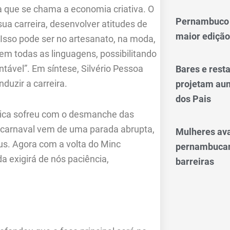
 que se chama a economia criativa. O
Pernambuco 
sua carreira, desenvolver atitudes de
maior edição
Isso pode ser no artesanato, na moda,
 em todas as linguagens, possibilitando
ntável”. Em síntese, Silvério Pessoa
Bares e res
nduzir a carreira.
projetam aum
dos Pais
stica sofreu com o desmanche das
“O carnaval vem de uma parada abrupta,
Mulheres av
us. Agora com a volta do Minc
pernambucan
a exigirá de nós paciência,
barreiras