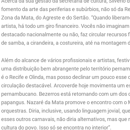
Acerca da sua gestão da secretaria de cultura, Silvério 
fomento da arte das periferias e subúrbios, não só da R
Zona da Mata, do Agreste e do Sertão. “Quando libera
artista, há todo um giro financeiro. Vocês não imagina
destacado nacionalmente ou não, faz circular recursos f
de samba, a cirandeira, a costureira, até na montagem do
Além do alcance de vários profissionais e artistas, fe
uma distribuição bem abrangente pelo território pernam
é o Recife e Olinda, mas posso declinar um pouco esse 
circulação destacável. Arcoverde hoje movimenta um es
pernambucano. Bezerros está retornando com um dos 
papangus. Nazaré da Mata promove o encontro com o Ma
orquestras. Diria, inclusive, usando linguagem jovial, que
esses outros carnavais, não diria alternativos, mas qu
cultura do povo. Isso só se encontra no interior”.