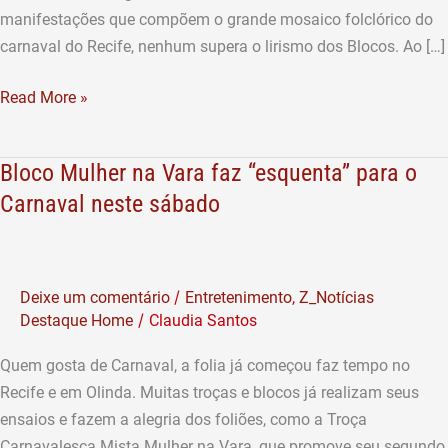
manifestações que compõem o grande mosaico folclórico do
carnaval do Recife, nenhum supera o lirismo dos Blocos. Ao […]
Read More »
Bloco Mulher na Vara faz “esquenta” para o
Bloco
Mulher
Carnaval neste sábado
na
Vara
faz
/
Deixe um comentário
Entretenimento
,
Z_Notícias
“esquenta”
/
Destaque Home
Claudia Santos
para
o
Quem gosta de Carnaval, a folia já começou faz tempo no
Carnaval
Recife e em Olinda. Muitas troças e blocos já realizam seus
neste
ensaios e fazem a alegria dos foliões, como a Troça
sábado
Carnavalesca Mista Mulher na Vara, que promove seu segundo