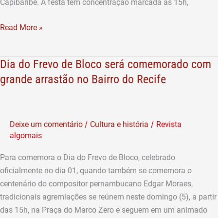
Capibaribe. A festa tem concentração marcada as 15h,
Read More »
Dia do Frevo de Bloco será comemorado com
Dia
do
grande arrastão no Bairro do Recife
Frevo
de
Bloco
/
/
Deixe um comentário
Cultura e história
Revista
será
algomais
comemorado
com
Para comemora o Dia do Frevo de Bloco, celebrado
grande
oficialmente no dia 01, quando também se comemora o
arrastão
centenário do compositor pernambucano Edgar Moraes,
no
tradicionais agremiações se reúnem neste domingo (5), a partir
Bairro
das 15h, na Praça do Marco Zero e seguem em um animado