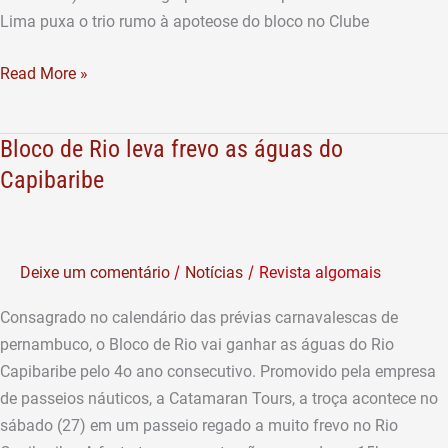
Lima puxa o trio rumo à apoteose do bloco no Clube
Read More »
Bloco de Rio leva frevo as águas do
Bloco
de
Capibaribe
Rio
leva
frevo
/
/
Deixe um comentário
Notícias
Revista algomais
as
águas
Consagrado no calendário das prévias carnavalescas de
do
pernambuco, o Bloco de Rio vai ganhar as águas do Rio
Capibaribe
Capibaribe pelo 4o ano consecutivo. Promovido pela empresa
de passeios náuticos, a Catamaran Tours, a troça acontece no
sábado (27) em um passeio regado a muito frevo no Rio