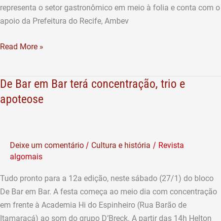
representa o setor gastronômico em meio à folia e conta com o
apoio da Prefeitura do Recife, Ambev
Read More »
De Bar em Bar terá concentração, trio e
De
Bar
apoteose
em
Bar
terá
/
/
Deixe um comentário
Cultura e história
Revista
concentração,
algomais
trio
e
Tudo pronto para a 12a edição, neste sábado (27/1) do bloco
apoteose
De Bar em Bar. A festa começa ao meio dia com concentração
em frente à Academia Hi do Espinheiro (Rua Barão de
Itamaracá) ao som do grupo D’Breck. A partir das 14h Helton