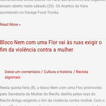
ensaio aberto neste sábado (26). Os Acertos da Vara
acontecem no Garage Food Trucks,
Read More »
Bloco Nem com uma Flor vai às ruas exigir o
Bloco
Nem
fim da violência contra a mulher
com
uma
Flor
/
/
Deixe um comentário
Cultura e história
Revista
vai
algomais
às
ruas
Nesta quinta-feira (8), o bloco Nem com uma Flor, promovido
exigir
pela Secretaria da Mulher do Recife, desfila pelas ruas do
o
Recife Antigo exigindo o fim da violência contra mulher. Com o
fim