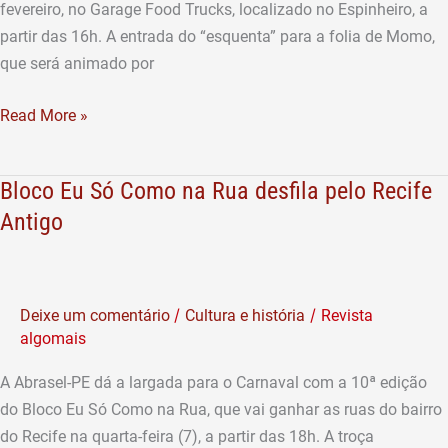
acontece
fevereiro, no Garage Food Trucks, localizado no Espinheiro, a
neste
partir das 16h. A entrada do “esquenta” para a folia de Momo,
sábado
que será animado por
(3)
Read More »
Bloco Eu Só Como na Rua desfila pelo Recife
Bloco
Eu
Antigo
Só
Como
na
/
/
Deixe um comentário
Cultura e história
Revista
Rua
algomais
desfila
pelo
A Abrasel-PE dá a largada para o Carnaval com a 10ª edição
Recife
do Bloco Eu Só Como na Rua, que vai ganhar as ruas do bairro
Antigo
do Recife na quarta-feira (7), a partir das 18h. A troça