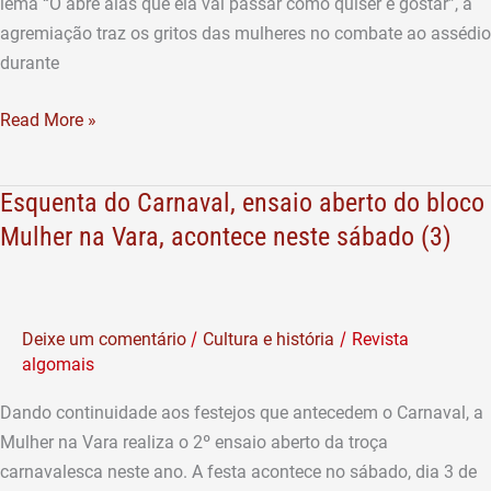
lema “Ô abre alas que ela vai passar como quiser e gostar”, a
da
agremiação traz os gritos das mulheres no combate ao assédio
violência
durante
contra
a
Read More »
mulher
Esquenta do Carnaval, ensaio aberto do bloco
Esquenta
do
Mulher na Vara, acontece neste sábado (3)
Carnaval,
ensaio
aberto
/
/
Deixe um comentário
Cultura e história
Revista
do
algomais
bloco
Mulher
Dando continuidade aos festejos que antecedem o Carnaval, a
na
Mulher na Vara realiza o 2º ensaio aberto da troça
Vara,
carnavalesca neste ano. A festa acontece no sábado, dia 3 de