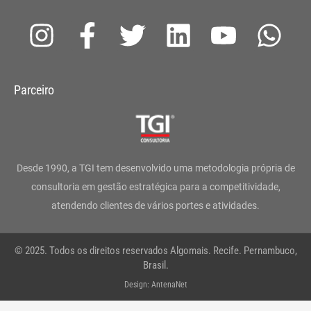
I
F
T
L
Y
W
n
a
w
i
o
h
s
c
i
n
u
a
Parceiro
t
e
t
k
t
t
a
b
t
e
u
s
g
o
e
d
b
a
Desde 1990, a TGI tem desenvolvido uma metodologia própria de
r
o
r
i
e
p
consultoria em gestão estratégica para a competitividade,
atendendo clientes de vários portes e atividades.
a
k
n
p
m
-
© 2025. Todos os direitos reservados Algomais. Recife. Pernambuco,
f
Brasil.
Design: AntenaNet