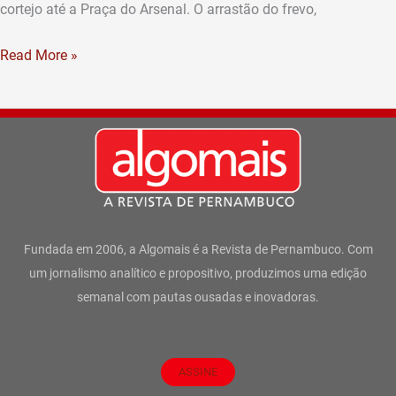
do
cortejo até a Praça do Arsenal. O arrastão do frevo,
Recife
Read More »
Fundada em 2006, a Algomais é a Revista de Pernambuco. Com
um jornalismo analítico e propositivo, produzimos uma edição
semanal com pautas ousadas e inovadoras.
ASSINE