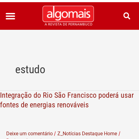
Ir
para
o
conteúdo
estudo
Integração do Rio São Francisco poderá usar
Integração
do
fontes de energias renováveis
Rio
São
Francisco
/
/
Deixe um comentário
Z_Notícias Destaque Home
poderá