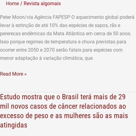
/
Home
Revista algomais
espécies
de
Peter Moon/via Agência FAPESP O aquecimento global poderá
anfíbios
levar à extinção de até 10% das espécies de sapos, rãs e
da
pererecas endêmicas da Mata Atlântica em cerca de 50 anos.
Mata
Isso porque regimes de temperatura e chuva previstas para
Atlântica
ocorrer entre 2050 e 2070 serão fatais para espécies com
menor adaptação à variação climática, que
Read More »
Estudo mostra que o Brasil terá mais de 29
Estudo
mostra
mil novos casos de câncer relacionados ao
que
excesso de peso e as mulheres são as mais
o
atingidas
Brasil