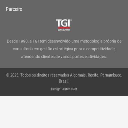
s
c
i
n
u
a
Parceiro
t
e
t
k
t
t
a
b
t
e
u
s
g
o
e
d
b
a
Desde 1990, a TGI tem desenvolvido uma metodologia própria de
r
o
r
i
e
p
consultoria em gestão estratégica para a competitividade,
atendendo clientes de vários portes e atividades.
a
k
n
p
m
-
© 2025. Todos os direitos reservados Algomais. Recife. Pernambuco,
f
Brasil.
Design: AntenaNet