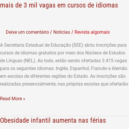
de
mais de 3 mil vagas em cursos de idiomas
Estudos
de
Línguas
/
/
Deixe um comentário
Notícias
Revista algomais
oferecem
mais
A Secretaria Estadual de Educação (SEE) abriu inscrições para
de
cursos de idiomas gratuitos por meio dos Núcleos de Estudos
3
de Línguas (NEL). Ao todo, estão sendo ofertadas 3.415 vagas
mil
para os seguintes idiomas: Inglês, Espanhol, Francês e Alemão
vagas
em escolas de diferentes regiões do Estado. As inscrições são
em
realizadas presencialmente, nas próprias escolas que ofertarão
cursos
de
Read More »
idiomas
Obesidade infantil aumenta nas férias
Obesidade
infantil