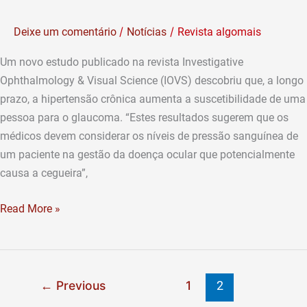
crônica
aumenta
/
/
Deixe um comentário
Notícias
Revista algomais
o
risco
Um novo estudo publicado na revista Investigative
de
Ophthalmology & Visual Science (IOVS) descobriu que, a longo
glaucoma
prazo, a hipertensão crônica aumenta a suscetibilidade de uma
pessoa para o glaucoma. “Estes resultados sugerem que os
médicos devem considerar os níveis de pressão sanguínea de
um paciente na gestão da doença ocular que potencialmente
causa a cegueira”,
Read More »
Previous
1
←
2