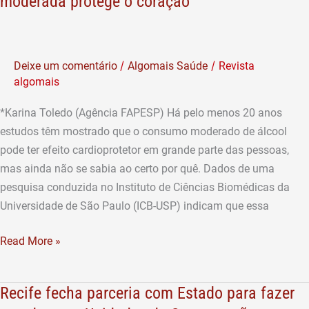
moderada protege o coração
USP
mostra
como
/
/
Deixe um comentário
Algomais Saúde
Revista
o
algomais
álcool
em
*Karina Toledo (Agência FAPESP) Há pelo menos 20 anos
dose
estudos têm mostrado que o consumo moderado de álcool
moderada
pode ter efeito cardioprotetor em grande parte das pessoas,
protege
mas ainda não se sabia ao certo por quê. Dados de uma
o
pesquisa conduzida no Instituto de Ciências Biomédicas da
coração
Universidade de São Paulo (ICB-USP) indicam que essa
Read More »
Recife fecha parceria com Estado para fazer
Recife