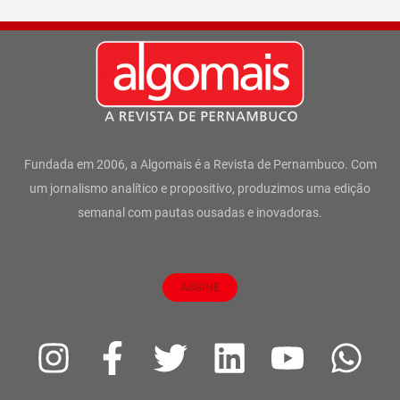
Fundada em 2006, a Algomais é a Revista de Pernambuco. Com
um jornalismo analítico e propositivo, produzimos uma edição
semanal com pautas ousadas e inovadoras.
ASSINE
I
F
T
L
Y
W
n
a
w
i
o
h