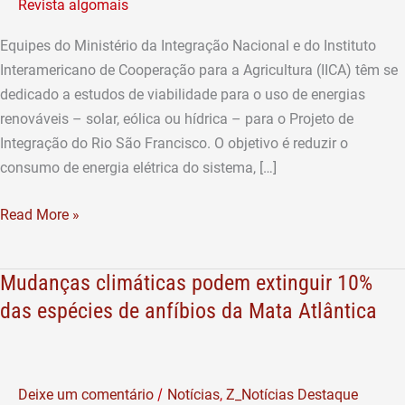
Revista algomais
usar
fontes
Equipes do Ministério da Integração Nacional e do Instituto
de
Interamericano de Cooperação para a Agricultura (IICA) têm se
energias
dedicado a estudos de viabilidade para o uso de energias
renováveis
renováveis – solar, eólica ou hídrica – para o Projeto de
Integração do Rio São Francisco. O objetivo é reduzir o
consumo de energia elétrica do sistema, […]
Read More »
Mudanças climáticas podem extinguir 10%
Mudanças
climáticas
das espécies de anfíbios da Mata Atlântica
podem
extinguir
10%
/
Deixe um comentário
Notícias
,
Z_Notícias Destaque
das