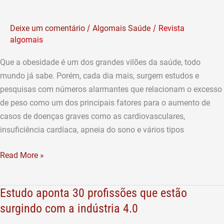
terá
mais
/
/
Deixe um comentário
Algomais Saúde
Revista
de
algomais
29
mil
Que a obesidade é um dos grandes vilões da saúde, todo
novos
mundo já sabe. Porém, cada dia mais, surgem estudos e
casos
pesquisas com números alarmantes que relacionam o excesso
de
de peso como um dos principais fatores para o aumento de
câncer
casos de doenças graves como as cardiovasculares,
relacionados
insuficiência cardíaca, apneia do sono e vários tipos
ao
excesso
Read More »
de
peso
e
Estudo aponta 30 profissões que estão
Estudo
as
aponta
surgindo com a indústria 4.0
mulheres
30