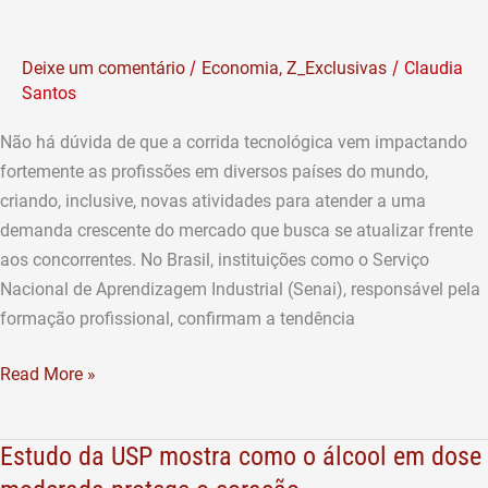
são
profissões
as
que
/
/
Deixe um comentário
Economia
,
Z_Exclusivas
Claudia
mais
estão
Santos
atingidas
surgindo
com
Não há dúvida de que a corrida tecnológica vem impactando
a
fortemente as profissões em diversos países do mundo,
indústria
criando, inclusive, novas atividades para atender a uma
4.0
demanda crescente do mercado que busca se atualizar frente
aos concorrentes. No Brasil, instituições como o Serviço
Nacional de Aprendizagem Industrial (Senai), responsável pela
formação profissional, confirmam a tendência
Read More »
Estudo da USP mostra como o álcool em dose
Estudo
da