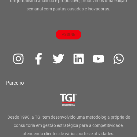
um jornalismo analítico e propositivo, produzimos uma edição
semanal com pautas ousadas e inovadoras.
ASSINE
I
F
T
L
Y
W
n
a
w
i
o
h
s
c
i
n
u
a
Parceiro
t
e
t
k
t
t
a
b
t
e
u
s
g
o
e
d
b
a
Desde 1990, a TGI tem desenvolvido uma metodologia própria de
r
o
r
i
e
p
consultoria em gestão estratégica para a competitividade,
atendendo clientes de vários portes e atividades.