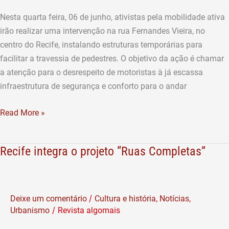
a
faixas
Nesta quarta feira, 06 de junho, ativistas pela mobilidade ativa
de
irão realizar uma intervenção na rua Fernandes Vieira, no
pedestres
centro do Recife, instalando estruturas temporárias para
no
facilitar a travessia de pedestres. O objetivo da ação é chamar
Recife
a atenção para o desrespeito de motoristas à já escassa
infraestrutura de segurança e conforto para o andar
Read More »
Recife integra o projeto “Ruas Completas”
Recife
integra
o
projeto
/
Deixe um comentário
Cultura e história
,
Notícias
,
“Ruas
/
Urbanismo
Revista algomais
Completas”