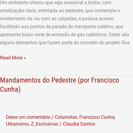
Um ambiente urbano que seja acessível a todos, com
sinalização clara, orientada ao pedestre, que contemple o
nivelamento da via com as calçadas, e possua acesso
facilitado aos pontos de parada do transporte coletivo, que
apresente baixo nível de emissão de gás carbônico. Estes são
alguns elementos que fazem parte do conceito do projeto Rua
Read More »
Mandamentos do Pedestre (por Francisco
Mandamentos
do
Cunha)
Pedestre
(por
Francisco
/
Deixe um comentário
Colunistas
,
Francisco Cunha
,
Cunha)
/
Urbanismo
,
Z_Exclusivas
Claudia Santos