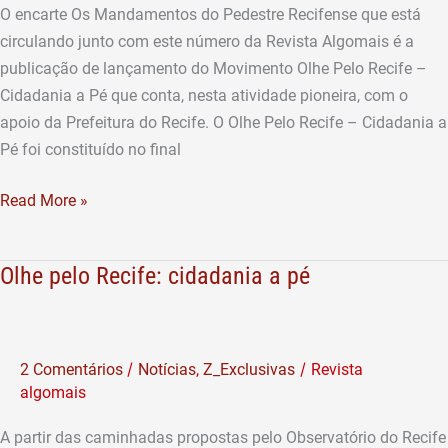
O encarte Os Mandamentos do Pedestre Recifense que está
circulando junto com este número da Revista Algomais é a
publicação de lançamento do Movimento Olhe Pelo Recife –
Cidadania a Pé que conta, nesta atividade pioneira, com o
apoio da Prefeitura do Recife. O Olhe Pelo Recife – Cidadania a
Pé foi constituído no final
Read More »
Olhe pelo Recife: cidadania a pé
Olhe
pelo
Recife:
cidadania
/
/
2 Comentários
Notícias
,
Z_Exclusivas
Revista
a
algomais
pé
A partir das caminhadas propostas pelo Observatório do Recife