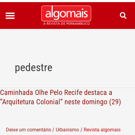
Ir
para
o
conteúdo
pedestre
Caminhada Olhe Pelo Recife destaca a
Caminhada
Olhe
“Arquitetura Colonial” neste domingo (29)
Pelo
Recife
destaca
/
/
Deixe um comentário
Urbanismo
Revista algomais
a