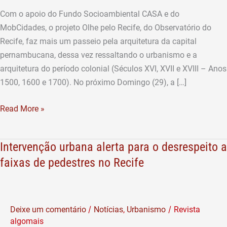
“Arquitetura
Com o apoio do Fundo Socioambiental CASA e do
Colonial”
MobCidades, o projeto Olhe pelo Recife, do Observatório do
neste
Recife, faz mais um passeio pela arquitetura da capital
domingo
pernambucana, dessa vez ressaltando o urbanismo e a
(29)
arquitetura do período colonial (Séculos XVI, XVII e XVIII – Anos
1500, 1600 e 1700). No próximo Domingo (29), a […]
Read More »
Intervenção urbana alerta para o desrespeito a
Intervenção
urbana
faixas de pedestres no Recife
alerta
para
o
/
/
Deixe um comentário
Notícias
,
Urbanismo
Revista
desrespeito
algomais