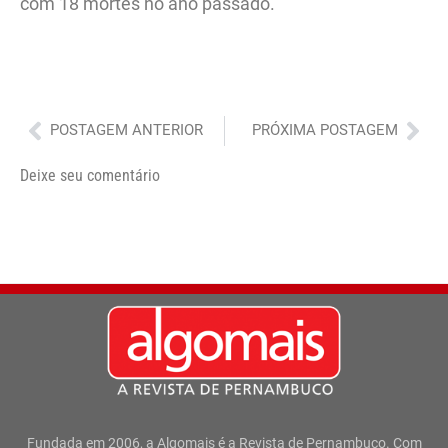
com 18 mortes no ano passado.
Anterior
Pró
POSTAGEM ANTERIOR
PRÓXIMA POSTAGEM
Deixe seu comentário
Fundada em 2006, a Algomais é a Revista de Pernambuco. Com