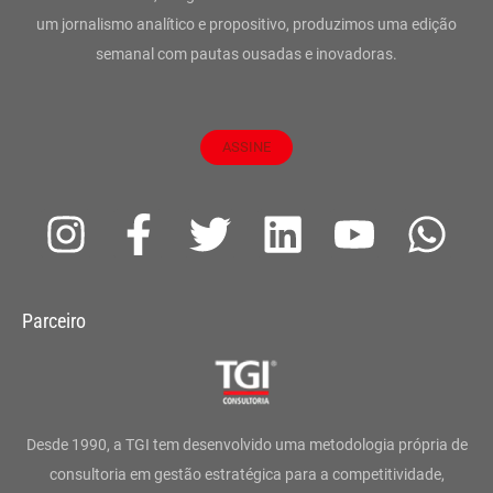
um jornalismo analítico e propositivo, produzimos uma edição
semanal com pautas ousadas e inovadoras.
ASSINE
I
F
T
L
Y
W
n
a
w
i
o
h
s
c
i
n
u
a
Parceiro
t
e
t
k
t
t
a
b
t
e
u
s
g
o
e
d
b
a
Desde 1990, a TGI tem desenvolvido uma metodologia própria de
r
o
r
i
e
p
consultoria em gestão estratégica para a competitividade,